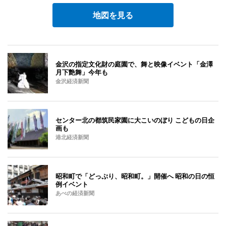
地図を見る
金沢の指定文化財の庭園で、舞と映像イベント「金澤
月下艶舞」今年も
金沢経済新聞
センター北の都筑民家園に大こいのぼり こどもの日企
画も
港北経済新聞
昭和町で「どっぷり、昭和町。」開催へ 昭和の日の恒
例イベント
あべの経済新聞