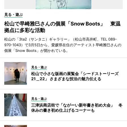
見る・遊ぶ
松山で早崎雅巳さんの個展「Snow Boots」 東温
拠点に多彩な活動
松山の「3ta2（サンタニ）ギャラリー」（松山市高井町、TEL 089-
970-1043）で3月5日から、愛媛県在住のアーティスト早崎雅巳さんの
個展「Snow Boots」が開かれている。
見る・遊ぶ
松山で小さな版画の展覧会「シードストーリーズ
21＿22」 さまざまな技法の魅力伝える
見る・遊ぶ
三津浜商店街で「ながーい新年書き初め大会」 冬
休みの書き初め仕上げるコーナーも