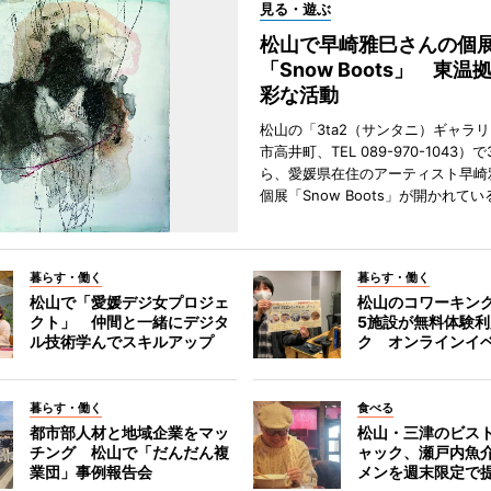
見る・遊ぶ
松山で早崎雅巳さんの個
「Snow Boots」 東温
彩な活動
松山の「3ta2（サンタニ）ギャラ
市高井町、TEL 089-970-1043）
ら、愛媛県在住のアーティスト早崎
個展「Snow Boots」が開かれてい
暮らす・働く
暮らす・働く
松山で「愛媛デジ女プロジェ
松山のコワーキン
クト」 仲間と一緒にデジタ
5施設が無料体験
ル技術学んでスキルアップ
ク オンラインイ
暮らす・働く
食べる
都市部人材と地域企業をマッ
松山・三津のビス
チング 松山で「だんだん複
ャック、瀬戸内魚
業団」事例報告会
メンを週末限定で