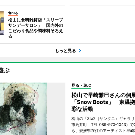
食べる
松山に食料雑貨店「スリープ
サンデーサロン」 国内外の
こだわり食品や調味料そろえ
る
もっと見る
遊ぶ
見る・遊ぶ
松山で早崎雅巳さんの個
「Snow Boots」 東温
彩な活動
松山の「3ta2（サンタニ）ギャラ
市高井町、TEL 089-970-1043）
ら、愛媛県在住のアーティスト早崎