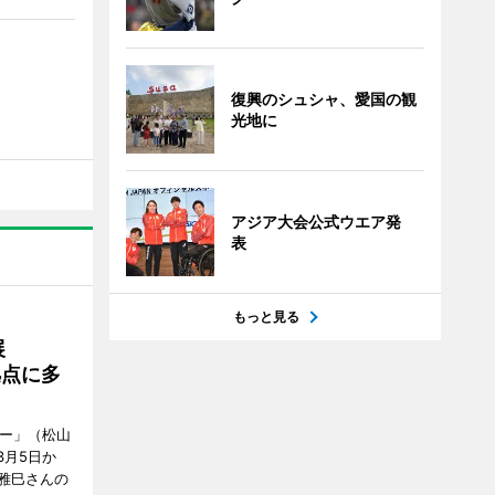
復興のシュシャ、愛国の観
光地に
アジア大会公式ウエア発
表
もっと見る
展
拠点に多
リー」（松山
で3月5日か
雅巳さんの