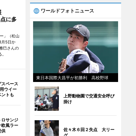
ワールドフォトニュース
展
拠点に多
リー」（松山
で3月5日か
雅巳さんの
る。
東日本国際大昌平が初勝利 高校野球
グスペース
利用ウイー
ベントも
上野動物園で交通安全呼び
掛け
トロサンジ
介欧風ラー
佐々木６回２失点 大リー
提供
グ