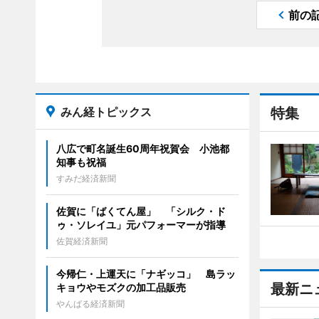
前の
みん経トピックス
特集
八広で町名誕生60周年祝賀会 小池都
知事も祝福
すみだ経済新聞
佐賀に「ばくてん屋」 「シルク・ド
ゥ・ソレイユ」元パフォーマーが指導
佐賀経済新聞
今帰仁・上運天に「ナギッコ」 島ラッ
最新ニ
キョウやモズクの加工品販売
やんばる経済新聞