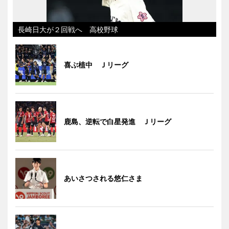
長崎日大が２回戦へ 高校野球
喜ぶ植中 Ｊリーグ
鹿島、逆転で白星発進 Ｊリーグ
あいさつされる悠仁さま