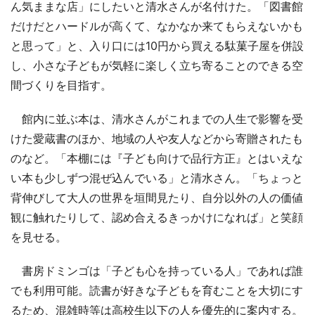
ん気ままな店」にしたいと清水さんが名付けた。「図書館
だけだとハードルが高くて、なかなか来てもらえないかも
と思って」と、入り口には10円から買える駄菓子屋を併設
し、小さな子どもが気軽に楽しく立ち寄ることのできる空
間づくりを目指す。
館内に並ぶ本は、清水さんがこれまでの人生で影響を受
けた愛蔵書のほか、地域の人や友人などから寄贈されたも
のなど。「本棚には『子ども向けで品行方正』とはいえな
い本も少しずつ混ぜ込んでいる」と清水さん。「ちょっと
背伸びして大人の世界を垣間見たり、自分以外の人の価値
観に触れたりして、認め合えるきっかけになれば」と笑顔
を見せる。
書房ドミンゴは「子ども心を持っている人」であれば誰
でも利用可能。読書が好きな子どもを育むことを大切にす
るため、混雑時等は高校生以下の人を優先的に案内する。