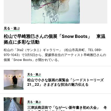
見る・遊ぶ
松山で早崎雅巳さんの個展「Snow Boots」 東温
拠点に多彩な活動
松山の「3ta2（サンタニ）ギャラリー」（松山市高井町、TEL 089-
970-1043）で3月5日から、愛媛県在住のアーティスト早崎雅巳さんの
個展「Snow Boots」が開かれている。
見る・遊ぶ
松山で小さな版画の展覧会「シードストーリーズ
21＿22」 さまざまな技法の魅力伝える
見る・遊ぶ
三津浜商店街で「ながーい新年書き初め大会」 冬