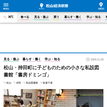
36°C
食べる
見る・遊ぶ
買う
暮らす・働く
学ぶ・知る
見る・遊ぶ
暮らす・働く
学ぶ・知る
2020.11.20
松山・持田町に子どものための小さな私設図
書館「書房ドミンゴ」
松山
持田
私設図書館
駄菓子屋