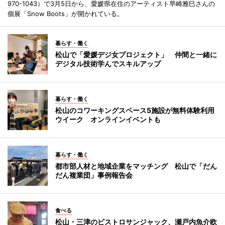
970-1043）で3月5日から、愛媛県在住のアーティスト早崎雅巳さんの
個展「Snow Boots」が開かれている。
暮らす・働く
松山で「愛媛デジ女プロジェクト」 仲間と一緒に
デジタル技術学んでスキルアップ
暮らす・働く
松山のコワーキングスペース5施設が無料体験利用
ウイーク オンラインイベントも
暮らす・働く
都市部人材と地域企業をマッチング 松山で「だん
だん複業団」事例報告会
食べる
松山・三津のビストロサンジャック、瀬戸内魚介欧