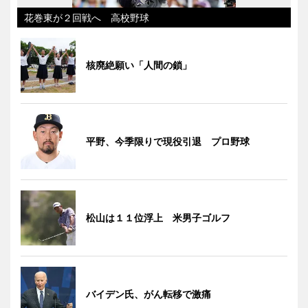
花巻東が２回戦へ 高校野球
核廃絶願い「人間の鎖」
平野、今季限りで現役引退 プロ野球
松山は１１位浮上 米男子ゴルフ
バイデン氏、がん転移で激痛