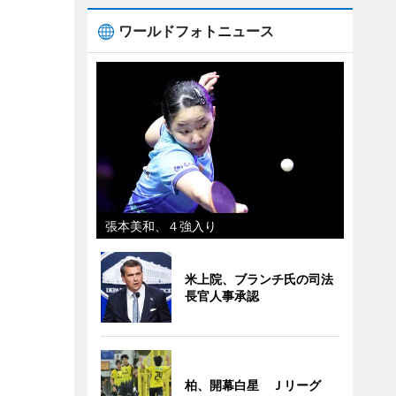
ワールドフォトニュース
張本美和、４強入り
米上院、ブランチ氏の司法
長官人事承認
柏、開幕白星 Ｊリーグ