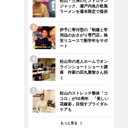
松山・三津のビストロサン
ジャック、瀬戸内魚介欧風
ラーメンを週末限定で提供
伊予に寄付型の「制服と学
用品のおさがり専門店」格
安リユースで新学年をサポ
ート
松山市の老人ホームでオン
ラインショートショート講
座 作家の田丸雅智さん招
く
松山のストレッチ整体「コ
コロ」が10周年 「美しい
花嫁姿」目指すブライダル
ケアも
もっと見る