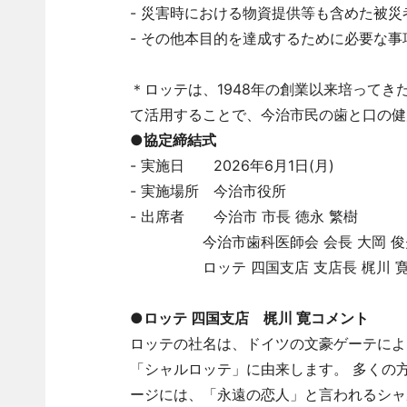
- 災害時における物資提供等も含めた被
- その他本目的を達成するために必要な
＊ロッテは、1948年の創業以来培って
て活用することで、今治市民の歯と口の健
●協定締結式
- 実施日 2026年6月1日(月)
- 実施場所 今治市役所
- 出席者 今治市 市長 徳永 繁樹
今治市歯科医師会 会長 大岡 俊
ロッテ 四国支店 支店長 梶川 
●
ロッテ 四国支店 梶川 寛コメント
ロッテの社名は、ドイツの文豪ゲーテによ
「シャルロッテ」に由来します。 多くの
ージには、「永遠の恋人」と言われるシャ