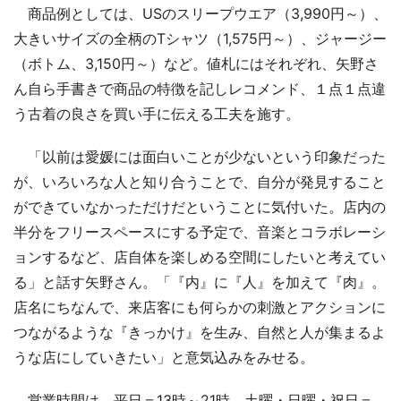
商品例としては、USのスリープウエア（3,990円～）、
大きいサイズの全柄のTシャツ（1,575円～）、ジャージー
（ボトム、3,150円～）など。値札にはそれぞれ、矢野さ
ん自ら手書きで商品の特徴を記しレコメンド、１点１点違
う古着の良さを買い手に伝える工夫を施す。
「以前は愛媛には面白いことが少ないという印象だった
が、いろいろな人と知り合うことで、自分が発見すること
ができていなかっただけだということに気付いた。店内の
半分をフリースペースにする予定で、音楽とコラボレーシ
ョンするなど、店自体を楽しめる空間にしたいと考えてい
る」と話す矢野さん。「『内』に『人』を加えて『肉』。
店名にちなんで、来店客にも何らかの刺激とアクションに
つながるような『きっかけ』を生み、自然と人が集まるよ
うな店にしていきたい」と意気込みをみせる。
営業時間は、平日＝13時～21時、土曜・日曜・祝日＝