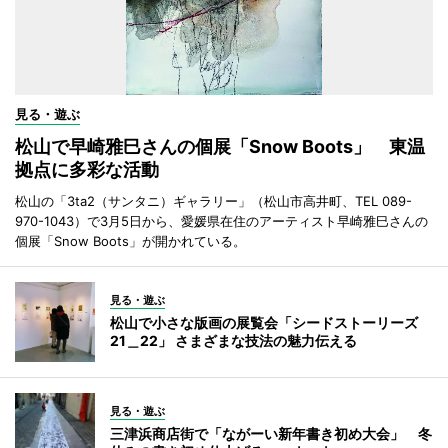
見る・遊ぶ
松山で早崎雅巳さんの個展「Snow Boots」 東温
拠点に多彩な活動
松山の「3ta2（サンタニ）ギャラリー」（松山市高井町、TEL 089-
970-1043）で3月5日から、愛媛県在住のアーティスト早崎雅巳さんの
個展「Snow Boots」が開かれている。
見る・遊ぶ
松山で小さな版画の展覧会「シードストーリーズ
21＿22」 さまざまな技法の魅力伝える
見る・遊ぶ
三津浜商店街で「ながーい新年書き初め大会」 冬