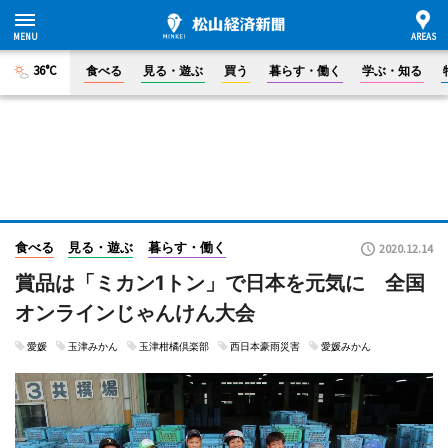
36°C
食べる
見る・遊ぶ
買う
暮らす・働く
学ぶ・知る
食べる
見る・遊ぶ
暮らす・働く
2020.12.14
賞品は「ミカン1トン」で日本を元気に 全国
オンラインじゃんけん大会
愛媛
玉津みかん
玉津柑橘倶楽部
西日本豪雨災害
愛媛みかん