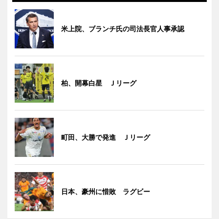
米上院、ブランチ氏の司法長官人事承認
柏、開幕白星 Ｊリーグ
町田、大勝で発進 Ｊリーグ
日本、豪州に惜敗 ラグビー