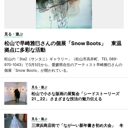
見る・遊ぶ
松山で早崎雅巳さんの個展「Snow Boots」 東温
拠点に多彩な活動
松山の「3ta2（サンタニ）ギャラリー」（松山市高井町、TEL 089-
970-1043）で3月5日から、愛媛県在住のアーティスト早崎雅巳さんの
個展「Snow Boots」が開かれている。
見る・遊ぶ
松山で小さな版画の展覧会「シードストーリーズ
21＿22」 さまざまな技法の魅力伝える
見る・遊ぶ
三津浜商店街で「ながーい新年書き初め大会」 冬