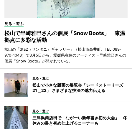
見る・遊ぶ
松山で早崎雅巳さんの個展「Snow Boots」 東温
拠点に多彩な活動
松山の「3ta2（サンタニ）ギャラリー」（松山市高井町、TEL 089-
970-1043）で3月5日から、愛媛県在住のアーティスト早崎雅巳さんの
個展「Snow Boots」が開かれている。
見る・遊ぶ
松山で小さな版画の展覧会「シードストーリーズ
21＿22」 さまざまな技法の魅力伝える
見る・遊ぶ
三津浜商店街で「ながーい新年書き初め大会」 冬
休みの書き初め仕上げるコーナーも