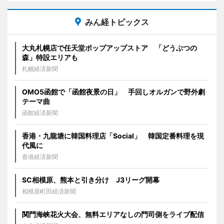
みん経トピックス
大丸札幌店で任天堂ポップアップストア 「どうぶつの
森」特設エリアも
札幌経済新聞
OMO5函館で「函館夜景の日」 手回しオルガンで野外劇
テーマ曲
函館経済新聞
香港・九龍塘に韓国料理店「Social」 韓国定番料理を現
代風に
香港経済新聞
SC相模原、熊本と引き分け J3リーグ開幕
相模原町田経済新聞
関門海峡花火大会、無料エリアなしの門司側をライブ配信